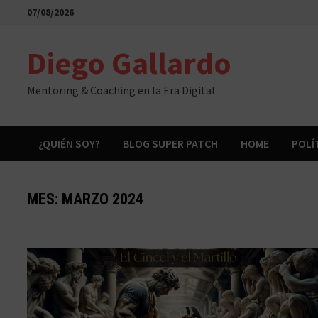
Saltar
07/08/2026
al
contenido
Diego Gallardo
Mentoring & Coaching en la Era Digital
¿QUIÉN SOY?
BLOG SUPER PATCH
HOME
POLÍ
MES:
MARZO 2024