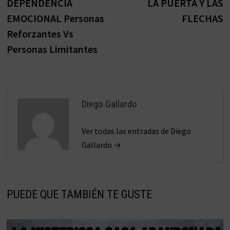
anterior:
s
DEPENDENCIA
LA PUERTA Y LAS
de
EMOCIONAL Personas
FLECHAS
entradas
Reforzantes Vs
Personas Limitantes
Diego Gallardo
Ver todas las entradas de Diego
Gallardo →
PUEDE QUE TAMBIÉN TE GUSTE