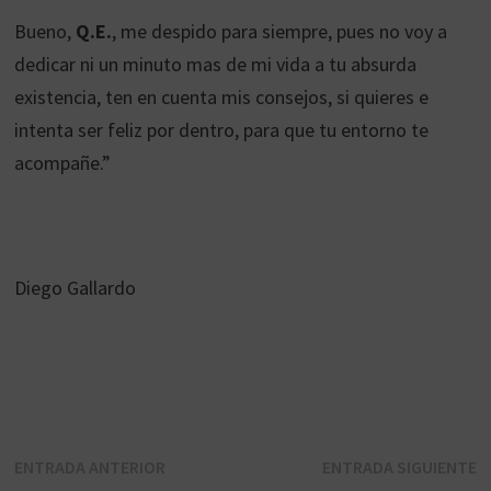
Bueno,
Q.E.
, me despido para siempre, pues no voy a
dedicar ni un minuto mas de mi vida a tu absurda
existencia, ten en cuenta mis consejos, si quieres e
intenta ser feliz por dentro, para que tu entorno te
acompañe.”
Diego Gallardo
Navegación
Entrada
E
ENTRADA ANTERIOR
ENTRADA SIGUIENTE