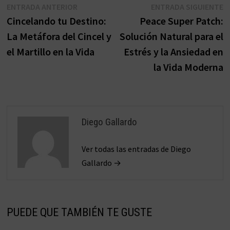
Navegación
Entrada
E
ENTRADA ANTERIOR
ENTRADA SIGUIENTE
anterior:
s
Cincelando tu Destino:
Peace Super Patch:
de
La Metáfora del Cincel y
Solución Natural para el
entradas
el Martillo en la Vida
Estrés y la Ansiedad en
la Vida Moderna
Diego Gallardo
Ver todas las entradas de Diego
Gallardo →
PUEDE QUE TAMBIÉN TE GUSTE