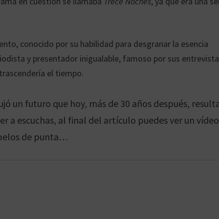
ograma en cuestión se llamaba
Trece Noches
, ya que era una se
ento, conocido por su habilidad para desgranar la esencia
iodista y presentador inigualable, famoso por sus entrevist
trascendería el tiempo.
ujó un futuro que hoy, más de 30 años después, result
 a escuchas, al final del artículo puedes ver un víde
 pelos de punta…