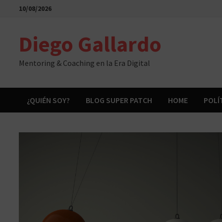
Saltar
10/08/2026
al
contenido
Diego Gallardo
Mentoring & Coaching en la Era Digital
¿QUIÉN SOY?
BLOG SUPER PATCH
HOME
POLÍ