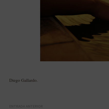
Diego Gallardo.
Navegación
Entrada
ENTRADA ANTERIOR