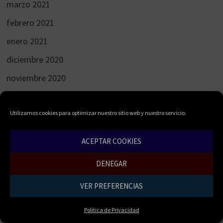
marzo 2021
febrero 2021
enero 2021
diciembre 2020
noviembre 2020
octubre 2020
julio 2020
Utilizamos cookies para optimizar nuestro sitio web y nuestro servicio.
junio 2020
ACEPTAR COOKIES
abril 2020
DENEGAR
abril 2019
VER PREFERENCIAS
enero 2015
diciembre 2013
Política de Privacidad