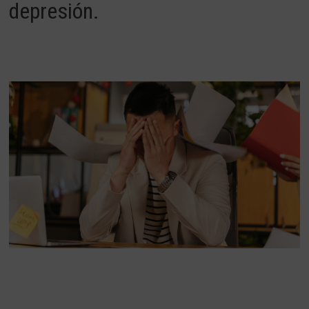
dep
res
i
ón
.