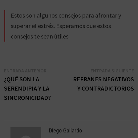
Estos son algunos consejos para afrontar y
superar el estrés. Esperamos que estos
consejos te sean útiles.
Navegación
Entrada
E
ENTRADA ANTERIOR
ENTRADA SIGUIENTE
anterior:
s
¿QUÉ SON LA
REFRANES NEGATIVOS
de
SERENDIPIA Y LA
Y CONTRADICTORIOS
entradas
SINCRONICIDAD?
Diego Gallardo