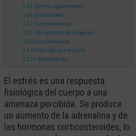
1.2.5.
Ejercita regularmente:
1.2.6.
Duerme bien:
1.2.7.
Escribe un diario:
1.2.8.
Haz ejercicios de relajación:
1.2.9.
Escucha música:
1.2.10.
Haz algo que te guste:
1.2.11.
Acepta ayuda:
El
est
r
és
es
un
a
resp
u
esta
f
is
iol
ó
g
ica
del
c
uer
po
a
un
a
amen
aza
per
c
ib
ida
.
Se
produce
un
a
ument
o
de
la
adren
al
ina
y
de
las
h
ormon
as
cort
ic
ost
ero
ides
,
lo