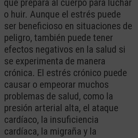
que
prepar
a
al
c
uer
po
para
l
uch
ar
o
h
u
ir
.
A
un
que
el
est
r
és
p
ued
e
ser
benefic
ios
o
en
situ
acion
es
de
pel
ig
ro
,
t
amb
i
én
p
ued
e
t
ener
e
fect
os
neg
at
iv
os
en
la
sal
ud
si
se
experiment
a
de
man
era
cr
ón
ica
.
El
est
r
és
cr
ón
ico
p
ued
e
caus
ar
o
em
pe
or
ar
much
os
problem
as
de
sal
ud
,
com
o
la
pres
i
ón
arter
ial
alt
a
,
el
at
aque
card
í
aco
,
la
ins
uf
ic
ien
cia
card
í
aca
,
la
mig
ra
ña
y
la