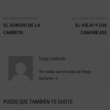
Navegación
Entrada
E
ENTRADA ANTERIOR
ENTRADA SIGUIENTE
anterior:
s
EL SONIDO DE LA
EL VIEJO Y LOS
de
CARRETA
CANGREJOS
entradas
Diego Gallardo
Ver todas las entradas de Diego
Gallardo →
PUEDE QUE TAMBIÉN TE GUSTE