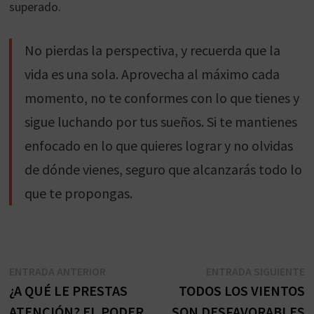
superado.
No pierdas la perspectiva, y recuerda que la
vida es una sola. Aprovecha al máximo cada
momento, no te conformes con lo que tienes y
sigue luchando por tus sueños. Si te mantienes
enfocado en lo que quieres lograr y no olvidas
de dónde vienes, seguro que alcanzarás todo lo
que te propongas.
Navegación
Entrada
E
ENTRADA ANTERIOR
ENTRADA SIGUIENTE
anterior:
s
¿A QUÉ LE PRESTAS
TODOS LOS VIENTOS
de
ATENCIÓN? EL PODER
SON DESFAVORABLES